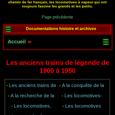
chemin de fer français, les locomotives à vapeur qui ont
toujours fascine les grands et les petits.
Page précédente
Documentations histoire et archives
Accueil
Les anciens trains de légende de
1900 à 1950
-
Les anciens trains de
-
A la conquête de la
légende, 1900 à 1950
-
A la recherche de la
-
Les locomotives-
vitesse
-
Les locomotives,
puissance
-
tender, tout en un
Les locomotives