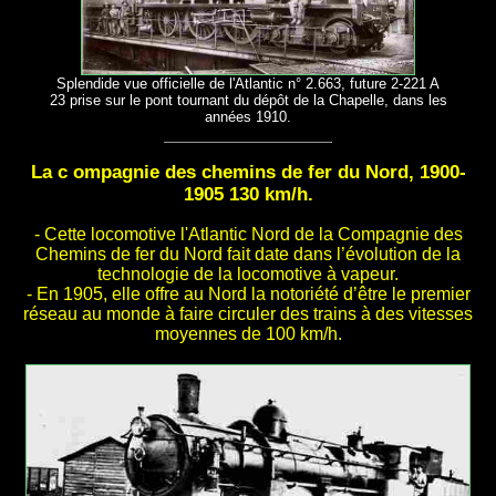
Splendide vue officielle de l'Atlantic n° 2.663, future 2-221 A
23 prise sur le pont tournant du dépôt de la Chapelle, dans les
années 1910.
La c ompagnie des chemins de fer du Nord, 1900-
1905 130 km/h.
- Cette locomotive
l'Atlantic Nord
de la Compagnie des
Chemins de fer du Nord fait date dans l’évolution de la
technologie de la locomotive à vapeur.
- En 1905, elle offre au Nord la notoriété d’être le premier
réseau au monde à faire circuler des trains à des vitesses
moyennes de 100 km/h.