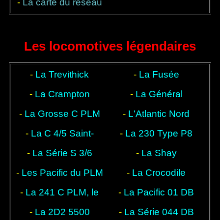
-
La carte du réseau
bonne à tout faire
légendaires
du chemin de fer
français en 1934
Les locomotives légendaires
-
La Trevithick
-
La Fusée
-
La Crampton
-
La Général
-
La Grosse C PLM
-
L'Atlantic Nord
-
La C 4/5 Saint-
-
La 230 Type P8
-
La Série S 3/6
Gothard
-
La Shay
-
Les Pacific du PLM
-
La Crocodile
-
La 241 C PLM, le
-
La Pacific 01 DB
-
La 2D2 5500
Cigare
-
La Série 044 DB