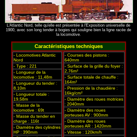
L'Atlantic Nord, telle qu'elle est présentée à l'Exposition universelle de
1900, avec son long tender à bogies qui souligne bien la ligne racée de
la locomotive.
Caractéristiques techniques
- Locomotives Atlantic
- Courses des pistons :
Nord
640mm
- Type : 221
- Surface de la grille du foyer :
2,76m²
- Longueur de la
locomotive : 11,48m
- Surface totale de chauffe :
164m²
- Longueur du tender :
8,10m
- Pression de la chaudière :
16kg/cm²
- Longueur totale :
19,58m
- Diamètre des roues motrices
: 2040mm
- Masse de la
locomotive : 69t
- Diamètre des roues
porteuses AV : 900mm
- Masse du tender en
charge : 116t
- Diamètre des roues
porteuses AR : 1420mm
- Diamètre des cylindres
HP : 390mm
- Vitesse : 120km/h