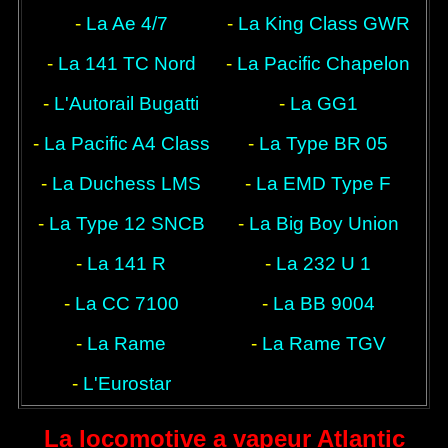
-
La Ae 4/7
-
La King Class GWR
-
La 141 TC Nord
-
La Pacific Chapelon
-
L'Autorail Bugatti
-
La GG1
Nord
-
La Pacific A4 Class
-
La Type BR 05
-
La Duchess LMS
-
La EMD Type F
-
La Type 12 SNCB
-
La Big Boy Union
-
La 141 R
-
La 232 U 1
Pacific
-
La CC 7100
-
La BB 9004
-
La Rame
-
La Rame TGV
Shinkansen
-
L'Eurostar
La locomotive a vapeur Atlantic