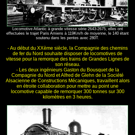
Locomotive Atlantic à grande vitesse série 2643-2675, elles ont
effectuées le trajet Paris Amiens à 119Km/h de moyenne, le 140 étant
soutenu dans les pentes avec 280T.
- Au début du XXème siècle, la Compagnie des chemins
de fer du Nord souhaite disposer de locomotives de
vitesse pour la remorque des trains de Grandes Lignes de
son réseau.
- Les deux ingénieurs Gaston du Bousquet de la
Compagnie du Nord et Alfred de Glehn de la Société
Alsacienne de Constructions Mécaniques, travaillent alors
en étroite collaboration pour mettre au point une
locomotive capable de remorquer 300 tonnes sur 300
kilomètres en 3 heures.