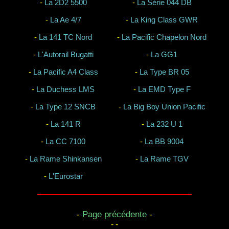
-
La 2D2 5500
-
La Série 044 DB
-
La Ae 4/7
-
La King Class GWR
-
La 141 TC Nord
-
La Pacific Chapelon Nord
-
L'Autorail Bugatti
-
La GG1
-
La Pacific A4 Class
-
La Type BR 05
-
La Duchess LMS
-
La EMD Type F
-
La Type 12 SNCB
-
La Big Boy Union Pacific
-
La 141 R
-
La 232 U 1
-
La CC 7100
-
La BB 9004
-
La Rame Shinkansen
-
La Rame TGV
-
L'Eurostar
-
Page précédente
-
- -