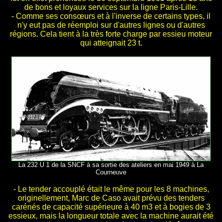
de bons et loyaux services sur la ligne Paris-Lille.
- Comme ses consœurs et à l'inverse de certains types, il
n'y eut pas de réemploi sur d'autres lignes ou d'autres
régions. Cela tient à la très forte charge par essieu moteur
qui atteignait 23 t.
La 232 U 1 de la SNCF à sa sortie des ateliers en mai 1949 à La
Courneuve
- Le tender accouplé était le même pour les 8 machines,
originellement, Marc de Caso avait prévu des tenders
carénés de capacité supérieure à 40 m3 et à bogies de 3
essieux, mais la longueur totale avec la machine aurait été