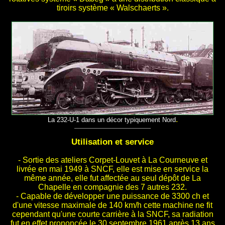
tiroirs système « Walschaerts ».
.
La 232-U-1 dans un décor typiquement Nord
Utilisation et service
- Sortie des ateliers Corpet-Louvet à La Courneuve et
livrée en mai 1949 à SNCF, elle est mise en service la
même année, elle fut affectée au seul dépôt de La
Chapelle en compagnie des 7 autres 232.
- Capable de développer une puissance de 3300 ch et
d'une vitesse maximale de 140 km/h cette machine ne fit
cependant qu'une courte carrière à la SNCF, sa radiation
fut en effet prononcée le 30 septembre 1961 après 13 ans