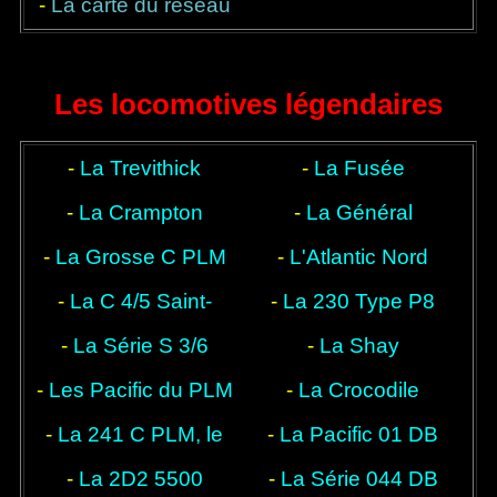
-
La carte du réseau
bonne à tout faire
légendaires
du chemin de fer
français en 1934
Les locomotives légendaires
-
La Trevithick
-
La Fusée
-
La Crampton
-
La Général
-
La Grosse C PLM
-
L'Atlantic Nord
-
La C 4/5 Saint-
-
La 230 Type P8
-
La Série S 3/6
Gothard
-
La Shay
-
Les Pacific du PLM
-
La Crocodile
-
La 241 C PLM, le
-
La Pacific 01 DB
-
La 2D2 5500
Cigare
-
La Série 044 DB