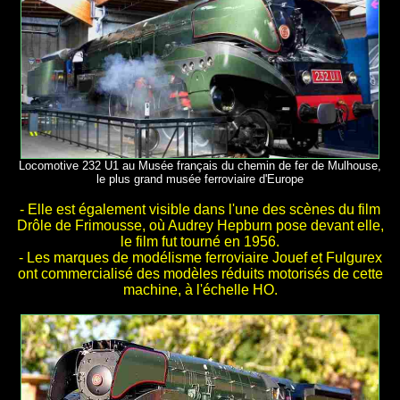
Locomotive 232 U1 au Musée français du chemin de fer de Mulhouse,
le plus grand musée ferroviaire d'Europe
- Elle est également visible dans l'une des scènes du film
Drôle de Frimousse, où Audrey Hepburn pose devant elle,
le film fut tourné en 1956.
- Les marques de modélisme ferroviaire Jouef et Fulgurex
ont commercialisé des modèles réduits motorisés de cette
machine, à l'échelle HO.