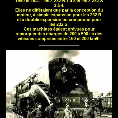
1940 et 1941 : les 2-232 R 1 à 3 et les 2-232 S
1 à 4.
Elles ne différaient que par la conception du
moteur, à simple expansion pour les 232 R
et à double expansion ou compound pour
les 232 S.
Ces machines étaient prévues pour
remorquer des charges de 200 à 500 t à des
vitesses comprises entre 160 et 200 km/h.