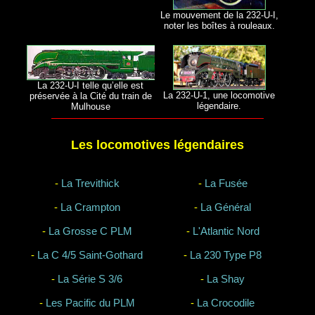
Le mouvement de la 232-U-I,
noter les boîtes à rouleaux.
La 232-U-I telle qu’elle est
La 232-U-1, une locomotive
préservée à la Cité du train de
légendaire.
Mulhouse
Les locomotives légendaires
-
La Trevithick
-
La Fusée
-
La Crampton
-
La Général
-
La Grosse C PLM
-
L'Atlantic Nord
-
La C 4/5 Saint-Gothard
-
La 230 Type P8
-
La Série S 3/6
-
La Shay
-
Les Pacific du PLM
-
La Crocodile