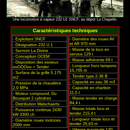
Une locomotive à vapeur 232 U1 SNCF, au dépot La Chapelle.
Caractéristiques techniques
- Exploitant SNCF
- Diamètre des roues AV
et AR 970 mm
- Désignation 232 U 1
- Masse de la loco en
- Surnom La Divine
service 129 t
- Conception OCEM
- Masse adhérente 69 t
- Disposition des essieux
- Longueur hors tampons
ooOOOoo + Tender
15,705 m
- Surface de la grille 5,175
- Tender type 2-36 B
m2
- Capacité en eau 36 m3
- Pression de la chaudière
2,0 MPa
- Capacité en charbon
11,5 t
- Moteur compound, Du
Bousquet 2 cylindres
- Masse tender en charge
84,4 t
- Distribution Walschaerts
- Masse totale loco et
- Puissance continue 2430
tender 215,4 t
kW 3300 ch
- Longueur totale loco et
- Diamètre roues motrices
tender 25,63 m
2000 mm
- Vitesse maximale 140