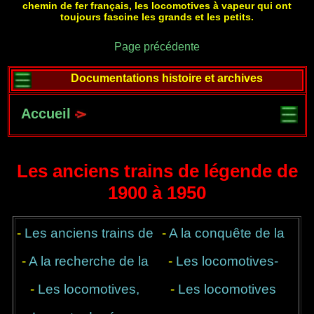
chemin de fer français, les locomotives à vapeur qui ont
toujours fascine les grands et les petits.
Page précédente
Documentations histoire et archives
Accueil
Les anciens trains de légende de
1900 à 1950
-
Les anciens trains de
-
A la conquête de la
légende, 1900 à 1950
-
A la recherche de la
-
Les locomotives-
vitesse
-
Les locomotives,
puissance
-
tender, tout en un
Les locomotives