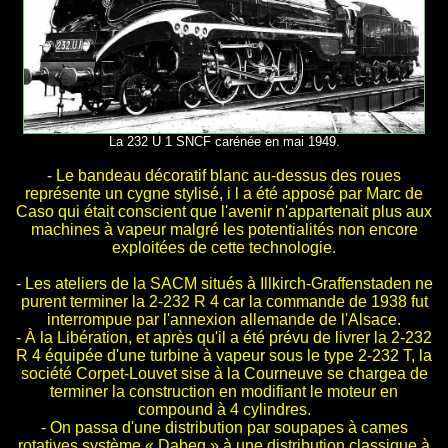
La 232 U 1 SNCF carénée en mai 1949.
- Le bandeau décoratif blanc au-dessus des roues
représente un cygne stylisé, i l a été apposé par Marc de
Caso qui était conscient que l'avenir n'appartenait plus aux
machines à vapeur malgré les potentialités non encore
exploitées de cette technologie.
- Les ateliers de la SACM situés à Illkirch-Graffenstaden ne
purent terminer la 2-232 R 4 car la commande de 1938 fut
interrompue par l'annexion allemande de l'Alsace.
- À la Libération, et après qu'il a été prévu de livrer la 2-232
R 4 équipée d'une turbine à vapeur sous le type 2-232 T, la
société Corpet-Louvet sise à la Courneuve se chargea de
terminer la construction en modifiant le moteur en
compound à 4 cylindres.
- On passa d'une distribution par soupapes à cames
rotatives système « Dabeg » à une distribution classique à