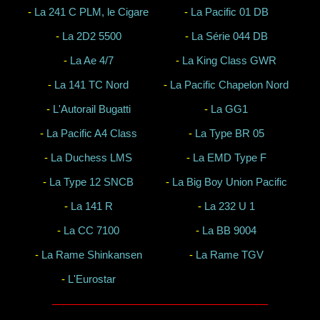
-
La 241 C PLM, le Cigare
-
La Pacific 01 DB
-
La 2D2 5500
-
La Série 044 DB
-
La Ae 4/7
-
La King Class GWR
-
La 141 TC Nord
-
La Pacific Chapelon Nord
-
L'Autorail Bugatti
-
La GG1
-
La Pacific A4 Class
-
La Type BR 05
-
La Duchess LMS
-
La EMD Type F
-
La Type 12 SNCB
-
La Big Boy Union Pacific
-
La 141 R
-
La 232 U 1
-
La CC 7100
-
La BB 9004
-
La Rame Shinkansen
-
La Rame TGV
-
L'Eurostar