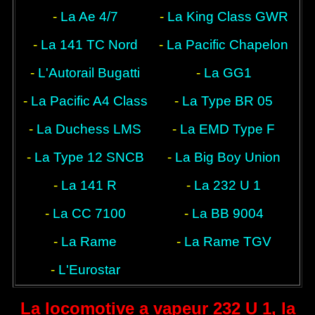
-
La Ae 4/7
-
La King Class GWR
-
La 141 TC Nord
-
La Pacific Chapelon
-
L'Autorail Bugatti
-
La GG1
Nord
-
La Pacific A4 Class
-
La Type BR 05
-
La Duchess LMS
-
La EMD Type F
-
La Type 12 SNCB
-
La Big Boy Union
-
La 141 R
-
La 232 U 1
Pacific
-
La CC 7100
-
La BB 9004
-
La Rame
-
La Rame TGV
Shinkansen
-
L'Eurostar
La locomotive a vapeur 232 U 1, la