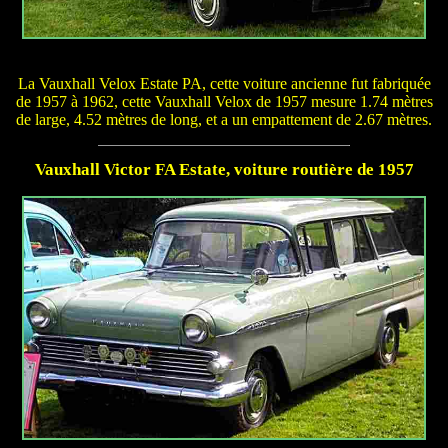
La Vauxhall Velox Estate PA, cette voiture ancienne fut fabriquée
de 1957 à 1962, cette Vauxhall Velox de 1957 mesure 1.74 mètres
de large, 4.52 mètres de long, et a un empattement de 2.67 mètres.
Vauxhall Victor FA Estate, voiture routière de 1957