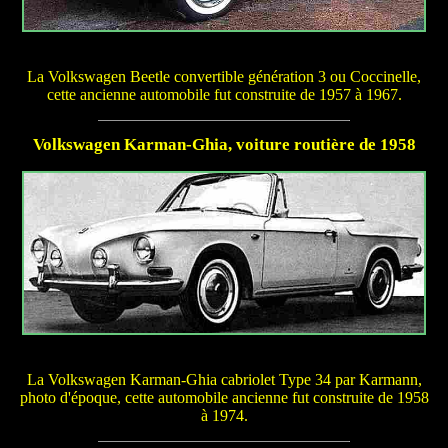
La Volkswagen Beetle convertible génération 3 ou Coccinelle,
cette ancienne automobile fut construite de 1957 à 1967.
Volkswagen Karman-Ghia, voiture routière de 1958
La Volkswagen Karman-Ghia cabriolet Type 34 par Karmann,
photo d'époque, cette automobile ancienne fut construite de 1958
à 1974.