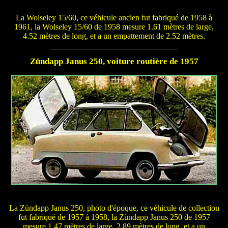
La Wolseley 15/60, ce véhicule ancien fut fabriqué de 1958 à
1961, la Wolseley 15/60 de 1958 mesure 1.61 mètres de large,
4.52 mètres de long, et a un empattement de 2.52 mètres.
Zündapp Janus 250, voiture routière de 1957
La Zündapp Janus 250, photo d'époque, ce véhicule de collection
fut fabriqué de 1957 à 1958, la Zündapp Janus 250 de 1957
mesure 1.47 mètres de large, 2.89 mètres de long, et a un