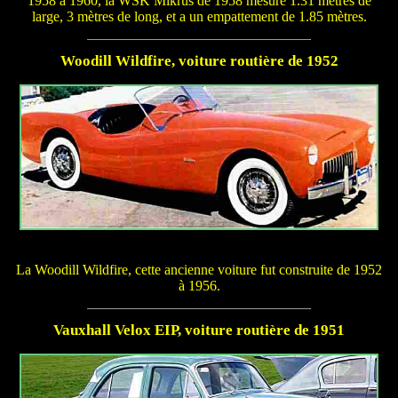
1958 à 1960, la WSK Mikrus de 1958 mesure 1.31 mètres de
large, 3 mètres de long, et a un empattement de 1.85 mètres.
Woodill Wildfire, voiture routière de 1952
La Woodill Wildfire, cette ancienne voiture fut construite de 1952
à 1956.
Vauxhall Velox EIP, voiture routière de 1951