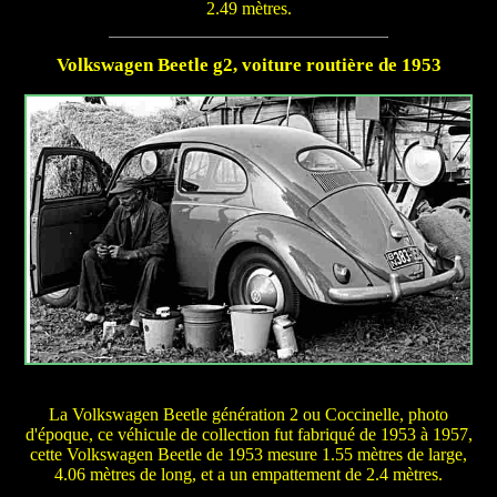
2.49 mètres.
Volkswagen Beetle g2, voiture routière de 1953
La Volkswagen Beetle génération 2 ou Coccinelle, photo
d'époque, ce véhicule de collection fut fabriqué de 1953 à 1957,
cette Volkswagen Beetle de 1953 mesure 1.55 mètres de large,
4.06 mètres de long, et a un empattement de 2.4 mètres.