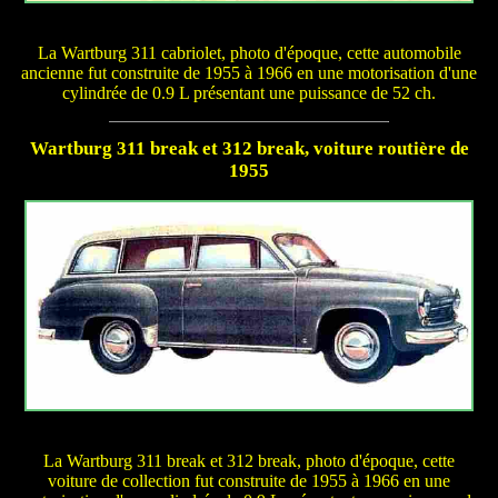
La Wartburg 311 cabriolet, photo d'époque, cette automobile
ancienne fut construite de 1955 à 1966 en une motorisation d'une
cylindrée de 0.9 L présentant une puissance de 52 ch.
Wartburg 311 break et 312 break, voiture routière de
1955
La Wartburg 311 break et 312 break, photo d'époque, cette
voiture de collection fut construite de 1955 à 1966 en une