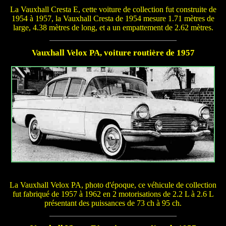
La Vauxhall Cresta E, cette voiture de collection fut construite de
1954 à 1957, la Vauxhall Cresta de 1954 mesure 1.71 mètres de
large, 4.38 mètres de long, et a un empattement de 2.62 mètres.
Vauxhall Velox PA, voiture routière de 1957
La Vauxhall Velox PA, photo d'époque, ce véhicule de collection
fut fabriqué de 1957 à 1962 en 2 motorisations de 2.2 L à 2.6 L
présentant des puissances de 73 ch à 95 ch.