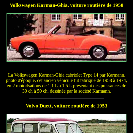
Volkswagen Karman-Ghia, voiture routière de 1958
La Volkswagen Karman-Ghia cabriolet Type 14 par Karmann,
photo d'époque, cet ancien véhicule fut fabriqué de 1958 à 1974,
en 2 motorisations de 1.1 L à 1.5 L présentant des puissances de
30 ch à 50 ch, dessinée par la société Karmann.
Volvo Duett, voiture routière de 1953