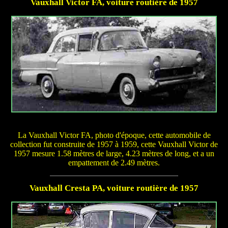
Vauxhall Victor FA, voiture routière de 1957
La Vauxhall Victor FA, photo d'époque, cette automobile de
collection fut construite de 1957 à 1959, cette Vauxhall Victor de
1957 mesure 1.58 mètres de large, 4.23 mètres de long, et a un
empattement de 2.49 mètres.
Vauxhall Cresta PA, voiture routière de 1957