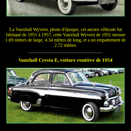
La Vauxhall Wyvern, photo d'époque, cet ancien véhicule fut
fabriqué de 1951 à 1957, cette Vauxhall Wyvern de 1951 mesure
1.69 mètres de large, 4.34 mètres de long, et a un empattement de
2.72 mètres.
Vauxhall Cresta E, voiture routière de 1954