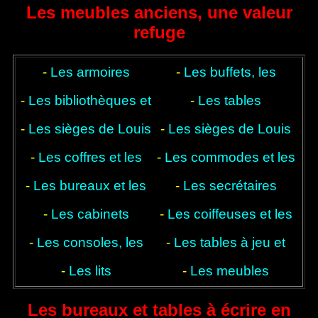
menuisiers et
styles, style et époque
techniques
Les meubles anciens, une valeur
ébénistes
refuge
-
Les armoires
-
Les buffets, les
-
Les bibliothèques et
bahuts, les crédences
-
Les tables
-
Les sièges de Louis
les vitrines
-
Les sièges de Louis
et les vaisseliers
-
Les coffres et les
XIII à Louis XV
-
Les commodes et les
XVI à Modern style
-
Les bureaux et les
panetières
-
Les secrétaires
chiffonniers
tables à écrire
-
Les cabinets
-
Les coiffeuses et les
-
Les consoles, les
-
Les tables à jeu et
tables de toilette
dessertes et les
-
Les lits
-
Les meubles
les billards
encoignures
d'appoint
Les bureaux et tables à écrire en