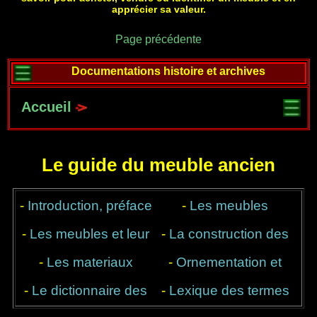
apprécier sa valeur.
Page précédente
Documentations histoire et archives
Accueil
Le guide du meuble ancien
-
Introduction, préface
-
Les meubles
-
Les meubles et leur
-
anciens, une valeur
La construction des
-
Les materiaux
destination
-
Ornementation et
meubles
refuge
-
Le dictionnaire des
utilisés
décor, du style et des
-
Lexique des termes