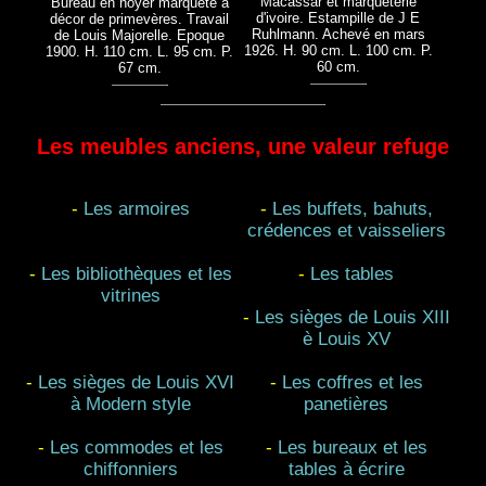
Macassar et marqueterie
Bureau en noyer marqueté à
d'ivoire. Estampille de J E
décor de primevères. Travail
Ruhlmann. Achevé en mars
de Louis Majorelle. Epoque
1926. H. 90 cm. L. 100 cm. P.
1900. H. 110 cm. L. 95 cm. P.
60 cm.
67 cm.
Les meubles anciens, une valeur refuge
-
Les armoires
-
Les buffets, bahuts,
crédences et vaisseliers
-
Les bibliothèques et les
-
Les tables
vitrines
-
Les sièges de Louis XIII
è Louis XV
-
Les sièges de Louis XVI
-
Les coffres et les
à Modern style
panetières
-
Les commodes et les
-
Les bureaux et les
chiffonniers
tables à écrire