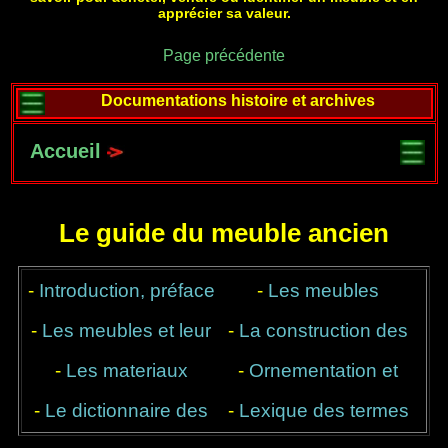
apprécier sa valeur.
Page précédente
Documentations histoire et archives
Accueil
Le guide du meuble ancien
-
Introduction, préface
-
Les meubles
-
Les meubles et leur
-
anciens, une valeur
La construction des
-
Les materiaux
destination
-
Ornementation et
meubles
refuge
-
Le dictionnaire des
utilisés
décor, du style et des
-
Lexique des termes