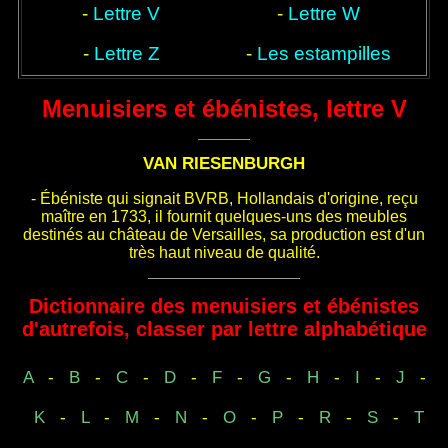
-
Lettre V
-
Lettre W
-
Lettre Z
-
Les estampilles
Menuisiers et ébénistes, lettre V
VAN RIESENBURGH
- Ébéniste qui signait BVRB, Hollandais d'origine, reçu
maître en 1733, il fournit quelques-uns des meubles
destinés au château de Versailles, sa production est d'un
très haut niveau de qualité.
Dictionnaire des menuisiers et ébénistes
d'autrefois, classer par lettre alphabétique
A
-
B
-
C
-
D
-
F
-
G
-
H
-
I
-
J
-
K
-
L
-
M
-
N
-
O
-
P
-
R
-
S
-
T