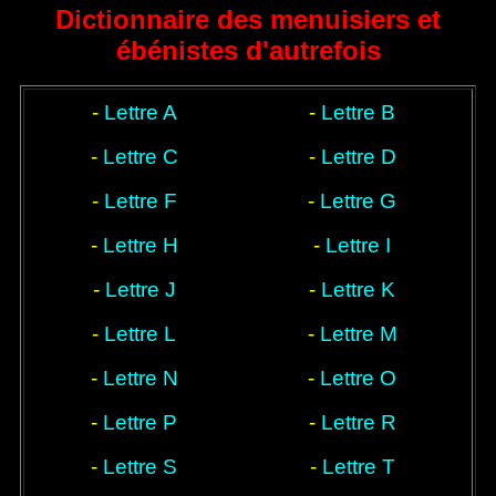
menuisiers et
styles, style et époque
techniques
Dictionnaire des menuisiers et
ébénistes
ébénistes d'autrefois
-
Lettre A
-
Lettre B
-
Lettre C
-
Lettre D
-
Lettre F
-
Lettre G
-
Lettre H
-
Lettre I
-
Lettre J
-
Lettre K
-
Lettre L
-
Lettre M
-
Lettre N
-
Lettre O
-
Lettre P
-
Lettre R
-
Lettre S
-
Lettre T