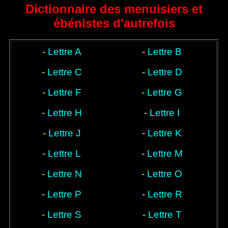
menuisiers et
styles, style et époque
techniques
Dictionnaire des menuisiers et
ébénistes
ébénistes d'autrefois
-
Lettre A
-
Lettre B
-
Lettre C
-
Lettre D
-
Lettre F
-
Lettre G
-
Lettre H
-
Lettre I
-
Lettre J
-
Lettre K
-
Lettre L
-
Lettre M
-
Lettre N
-
Lettre O
-
Lettre P
-
Lettre R
-
Lettre S
-
Lettre T