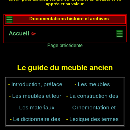
apprécier sa valeur.
Documentations histoire et archives
Accueil
Page précédente
Le guide du meuble ancien
-
Introduction, préface
-
Les meubles
-
Les meubles et leur
-
anciens, une valeur
La construction des
-
Les materiaux
destination
-
Ornementation et
meubles
refuge
-
Le dictionnaire des
utilisés
décor, du style et des
-
Lexique des termes